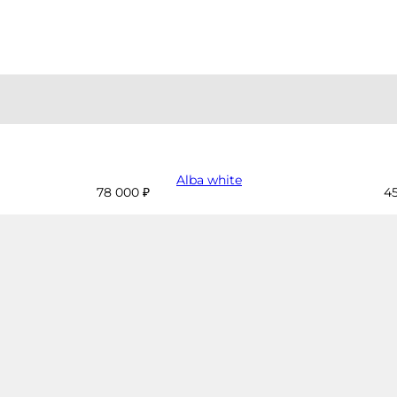
Alba white
78 000 ₽
45