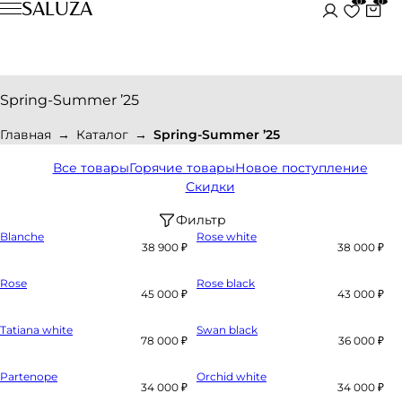
0
0
SALUZA
Spring-Summer ’25
Главная
Каталог
Spring-Summer ’25
Все товары
Горячие товары
Новое поступление
Скидки
Фильтр
Blanche
Rose white
38 900 ₽
38 000 ₽
Rose
Rose black
45 000 ₽
43 000 ₽
Tatiana white
Swan black
78 000 ₽
36 000 ₽
Partenope
Orchid white
34 000 ₽
34 000 ₽