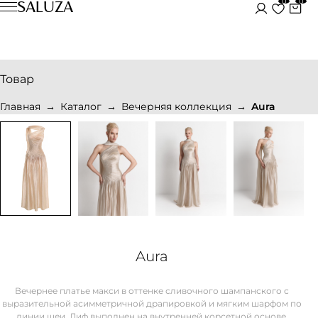
0
0
SALUZA
Товар
Главная
Каталог
Вечерняя коллекция
Aura
Aura
Вечернее платье макси в оттенке сливочного шампанского с
выразительной асимметричной драпировкой и мягким шарфом по
линии шеи. Лиф выполнен на внутренней корсетной основе,