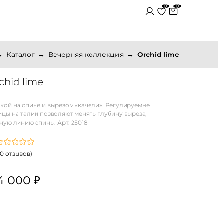
0
0
Каталог
Вечерняя коллекция
Orchid lime
chid lime
кой на спине и вырезом «качели». Регулируемые
ицы на талии позволяют менять глубину выреза,
ую линию спины. Арт. 25018
(0 отзывов)
4 000 ₽