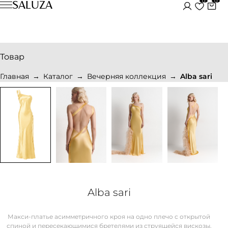
0
0
SALUZA
Товар
Главная
Каталог
Вечерняя коллекция
Alba sari
Alba sari
Макси-платье асимметричного кроя на одно плечо с открытой
спиной и пересекающимися бретелями из струящейся вискозы.